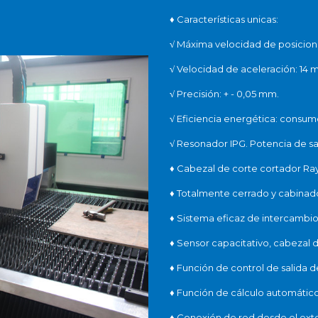
♦
Características unicas:
√
Máxima velocidad de posiciona
√
Velocidad de aceleración: 14 m /
√
Precisión: + - 0,05 mm.
√
Eficiencia energética: consum
√
Resonador IPG. Potencia de s
♦
Cabezal de corte cortador Ray 
♦
Totalmente cerrado y cabinado
♦
Sistema eficaz de intercambio 
♦
Sensor capacitativo, cabezal d
♦
Función de control de salida
♦
Función de cálculo automático 
♦
Conexión de red desde el exte