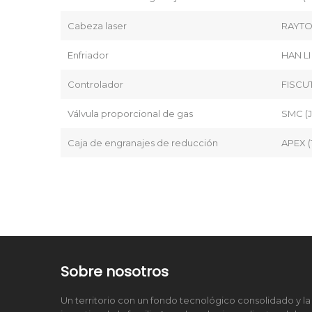
Cabeza laser
RAYTO
Enfriador
HAN LI
Controlador
FISCUT
Válvula proporcional de gas
SMC (
Caja de engranajes de reducción
APEX (
Sobre nosotros
Un territorio con un fondo tecnológico consolidado y la