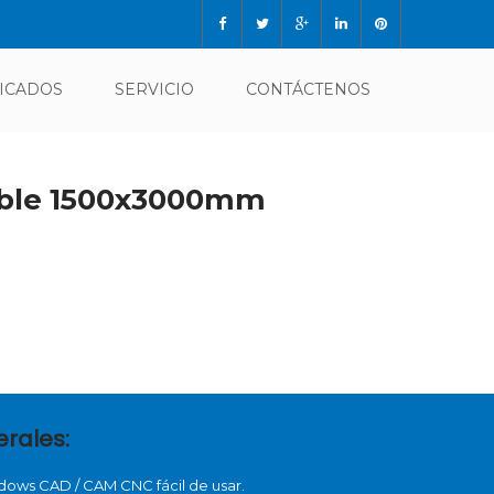
FICADOS
SERVICIO
CONTÁCTENOS
dable 1500x3000mm
erales:
ows CAD / CAM CNC fácil de usar.