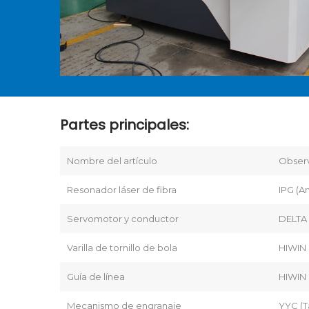
Partes principales:
Nombre del artículo
Obser
Resonador láser de fibra
IPG (A
Servomotor y conductor
DELTA 
Varilla de tornillo de bola
HIWIN 
Guía de línea
HIWIN 
Mecanismo de engranaje
YYC (T