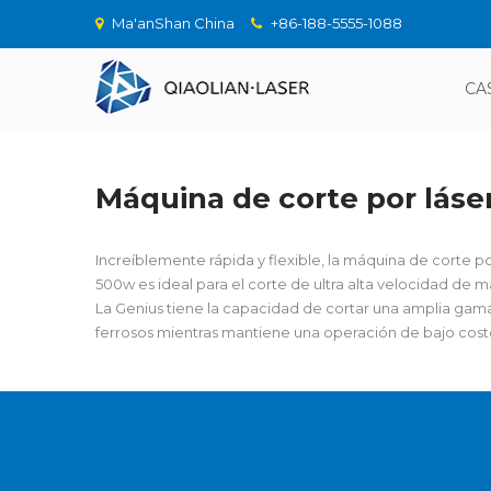
Ma'anShan China
+86-188-5555-1088
CA
Máquina de corte por láse
Increíblemente rápida y flexible, la máquina de corte p
500w es ideal para el corte de ultra alta velocidad de m
La Genius tiene la capacidad de cortar una amplia gama
ferrosos mientras mantiene una operación de bajo cost