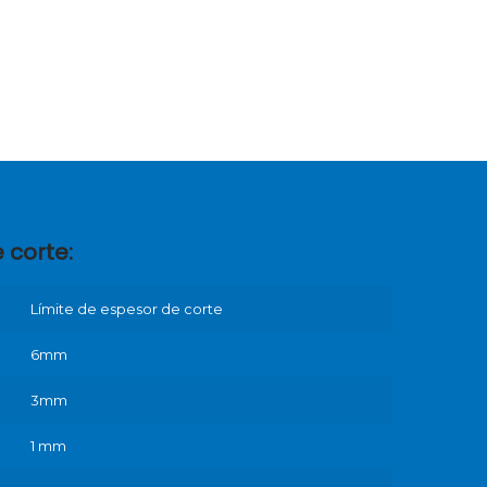
 corte:
Límite de espesor de corte
6mm
3mm
1 mm