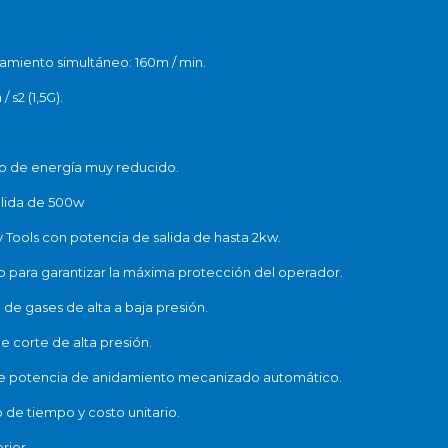
miento simultáneo: 160m / min.
 s2 (1,5G).
o de energía muy reducido.
alida de 500w
Tools con potencia de salida de hasta 2kw.
 para garantizar la máxima protección del operador.
de gases de alta a baja presión.
e corte de alta presión.
 de potencia de anidamiento mecanizado automático.
de tiempo y costo unitario.
rior.