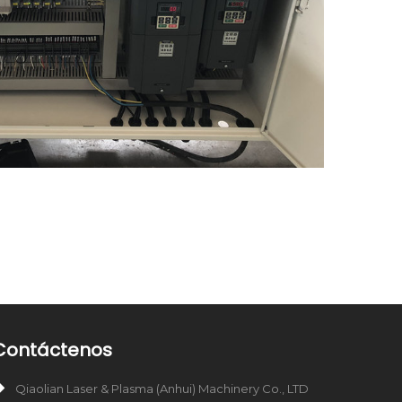
Contáctenos
Qiaolian Laser & Plasma (Anhui) Machinery Co., LTD