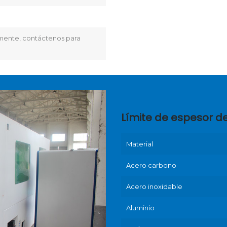
emente, contáctenos para
Límite de espesor de
Material
Acero carbono
Acero inoxidable
Aluminio