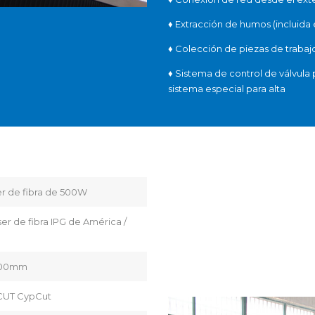
♦
Extracción de humos (incluida 
♦
Colección de piezas de trabaj
♦
Sistema de control de válvula 
sistema especial para alta
er de fibra de 500W
er de fibra IPG de América /
500mm
CUT CypCut