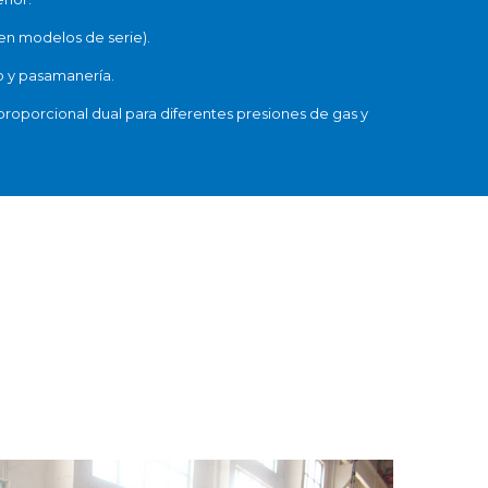
en modelos de serie).
o y pasamanería.
proporcional dual para diferentes presiones de gas y