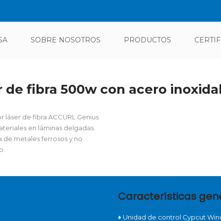
SA
SOBRE NOSOTROS
PRODUCTOS
CERTI
r de fibra 500w con acero inoxi
or láser de fibra ACCURL Genius
ateriales en láminas delgadas.
 de metales ferrosos y no
o.
Características gen
♦
Unidad de control Cypcut Wind