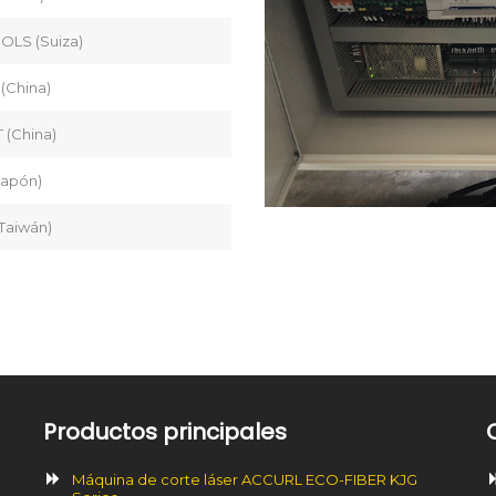
OLS (Suiza)
 (China)
 (China)
Japón)
Taiwán)
Productos principales
Máquina de corte láser ACCURL ECO-FIBER KJG