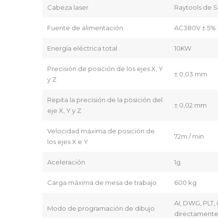
Cabeza laser
Raytools de S
Fuente de alimentación
AC380V ± 5% 5
Energía eléctrica total
10KW
Precisión de posición de los ejes X, Y
± 0,03 mm
y Z
Repita la precisión de la posición del
± 0,02 mm
eje X, Y y Z
Velocidad máxima de posición de
72m / min
los ejes X e Y
Aceleración
1g
Carga máxima de mesa de trabajo
600 kg
AI, DWG, PLT,
Modo de programación de dibujo
directament