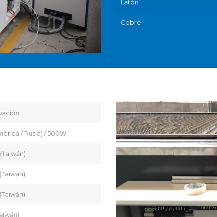
Latón
Cobre
vación
mérica / Rusia) / 500W
(Taiwán)
(Taiwán)
(Taiwán)
aiwán)