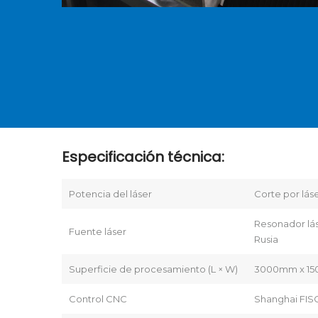
Especificación técnica:
Potencia del láser
Corte por lás
Resonador lás
Fuente láser
Rusia
Superficie de procesamiento (L × W)
3000mm x 1
Control CNC
Shanghai FIS